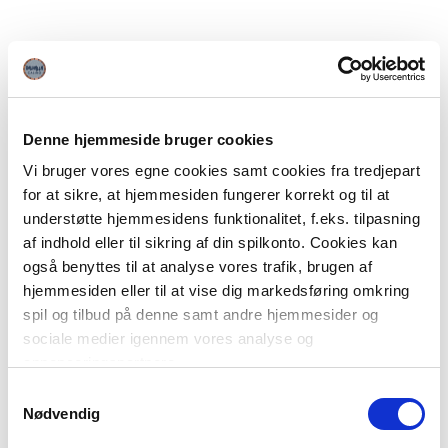
Denne hjemmeside bruger cookies
Vi bruger vores egne cookies samt cookies fra tredjepart
for at sikre, at hjemmesiden fungerer korrekt og til at
understøtte hjemmesidens funktionalitet, f.eks. tilpasning
af indhold eller til sikring af din spilkonto. Cookies kan
også benyttes til at analyse vores trafik, brugen af
hjemmesiden eller til at vise dig markedsføring omkring
spil og tilbud på denne samt andre hjemmesider og
sociale medier igennem vores analyse og
annonceringspartnere.
Samtykkevalg
Du kan læse mere om vores brug af cookies under
Nødvendig
"Detaljer" eller ved at klikke videre til vores Cookiepolitik,