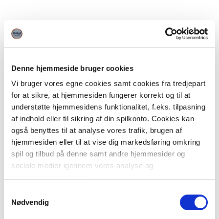
Denne hjemmeside bruger cookies
Vi bruger vores egne cookies samt cookies fra tredjepart
for at sikre, at hjemmesiden fungerer korrekt og til at
understøtte hjemmesidens funktionalitet, f.eks. tilpasning
af indhold eller til sikring af din spilkonto. Cookies kan
også benyttes til at analyse vores trafik, brugen af
hjemmesiden eller til at vise dig markedsføring omkring
spil og tilbud på denne samt andre hjemmesider og
sociale medier igennem vores analyse og
annonceringspartnere.
Samtykkevalg
Du kan læse mere om vores brug af cookies under
Nødvendig
"Detaljer" eller ved at klikke videre til vores Cookiepolitik,