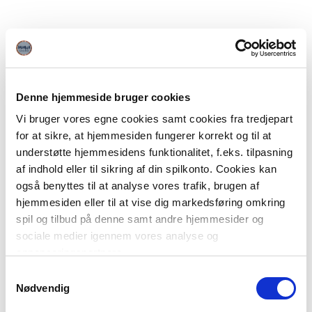
Denne hjemmeside bruger cookies
Vi bruger vores egne cookies samt cookies fra tredjepart
for at sikre, at hjemmesiden fungerer korrekt og til at
understøtte hjemmesidens funktionalitet, f.eks. tilpasning
af indhold eller til sikring af din spilkonto. Cookies kan
også benyttes til at analyse vores trafik, brugen af
hjemmesiden eller til at vise dig markedsføring omkring
spil og tilbud på denne samt andre hjemmesider og
sociale medier igennem vores analyse og
annonceringspartnere.
Samtykkevalg
Du kan læse mere om vores brug af cookies under
Nødvendig
"Detaljer" eller ved at klikke videre til vores Cookiepolitik,