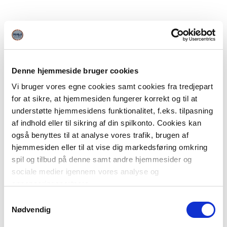
Denne hjemmeside bruger cookies
Vi bruger vores egne cookies samt cookies fra tredjepart
for at sikre, at hjemmesiden fungerer korrekt og til at
understøtte hjemmesidens funktionalitet, f.eks. tilpasning
af indhold eller til sikring af din spilkonto. Cookies kan
også benyttes til at analyse vores trafik, brugen af
hjemmesiden eller til at vise dig markedsføring omkring
spil og tilbud på denne samt andre hjemmesider og
sociale medier igennem vores analyse og
annonceringspartnere.
Samtykkevalg
Du kan læse mere om vores brug af cookies under
Nødvendig
"Detaljer" eller ved at klikke videre til vores Cookiepolitik,