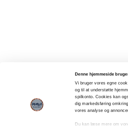
Denne hjemmeside bruger
Vi bruger vores egne cooki
og til at understøtte hjemme
spilkonto. Cookies kan også
dig markedsføring omkring
vores analyse og annonce
Du kan læse mere om vores 