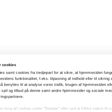
 cookies
es samt cookies fra tredjepart for at sikre, at hjemmesiden fung
sidens funktionalitet, f.eks. tilpasning af indhold eller til sikring 
 benyttes til at analyse vores trafik, brugen af hjemmesiden eller
 spil og tilbud på denne samt andre hjemmesider og sociale me
ringspartnere.
brug af cookies under "Detaljer" eller ved at klikke videre til v