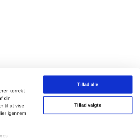
Tillad alle
erer korrekt
af din
Tillad valgte
 til at vise
dier igennem
ores