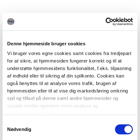
Denne hjemmeside bruger cookies
Vi bruger vores egne cookies samt cookies fra tredjepart
for at sikre, at hjemmesiden fungerer korrekt og til at
understøtte hjemmesidens funktionalitet, f.eks. tilpasning
af indhold eller til sikring af din spilkonto. Cookies kan
også benyttes til at analyse vores trafik, brugen af
hjemmesiden eller til at vise dig markedsføring omkring
spil og tilbud på denne samt andre hjemmesider og
sociale medier igennem vores analyse og
annonceringspartnere.
Samtykkevalg
Du kan læse mere om vores brug af cookies under
Nødvendig
"Detaljer" eller ved at klikke videre til vores Cookiepolitik,