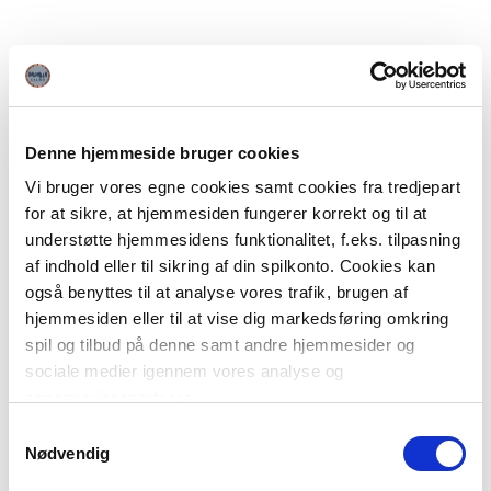
Denne hjemmeside bruger cookies
Vi bruger vores egne cookies samt cookies fra tredjepart
for at sikre, at hjemmesiden fungerer korrekt og til at
understøtte hjemmesidens funktionalitet, f.eks. tilpasning
af indhold eller til sikring af din spilkonto. Cookies kan
også benyttes til at analyse vores trafik, brugen af
hjemmesiden eller til at vise dig markedsføring omkring
spil og tilbud på denne samt andre hjemmesider og
sociale medier igennem vores analyse og
annonceringspartnere.
Samtykkevalg
Du kan læse mere om vores brug af cookies under
Nødvendig
"Detaljer" eller ved at klikke videre til vores Cookiepolitik,