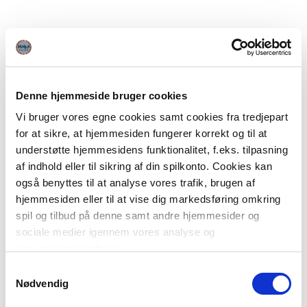
Denne hjemmeside bruger cookies
Vi bruger vores egne cookies samt cookies fra tredjepart
for at sikre, at hjemmesiden fungerer korrekt og til at
understøtte hjemmesidens funktionalitet, f.eks. tilpasning
af indhold eller til sikring af din spilkonto. Cookies kan
også benyttes til at analyse vores trafik, brugen af
hjemmesiden eller til at vise dig markedsføring omkring
spil og tilbud på denne samt andre hjemmesider og
sociale medier igennem vores analyse og
annonceringspartnere.
Samtykkevalg
Du kan læse mere om vores brug af cookies under
Nødvendig
"Detaljer" eller ved at klikke videre til vores Cookiepolitik,