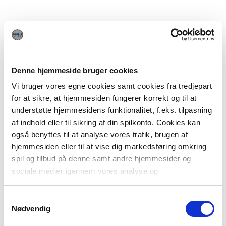
Denne hjemmeside bruger cookies
Vi bruger vores egne cookies samt cookies fra tredjepart
for at sikre, at hjemmesiden fungerer korrekt og til at
understøtte hjemmesidens funktionalitet, f.eks. tilpasning
af indhold eller til sikring af din spilkonto. Cookies kan
også benyttes til at analyse vores trafik, brugen af
hjemmesiden eller til at vise dig markedsføring omkring
spil og tilbud på denne samt andre hjemmesider og
sociale medier igennem vores analyse og
annonceringspartnere.
Samtykkevalg
Du kan læse mere om vores brug af cookies under
Nødvendig
"Detaljer" eller ved at klikke videre til vores Cookiepolitik,