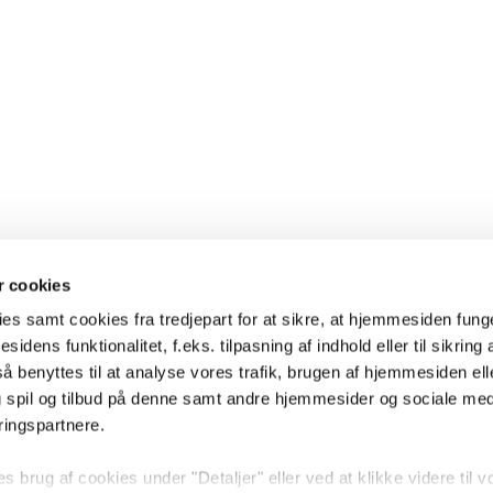
 cookies
es samt cookies fra tredjepart for at sikre, at hjemmesiden fung
sidens funktionalitet, f.eks. tilpasning af indhold eller til sikring 
 benyttes til at analyse vores trafik, brugen af hjemmesiden eller
 spil og tilbud på denne samt andre hjemmesider og sociale me
ringspartnere.
brug af cookies under "Detaljer" eller ved at klikke videre til v