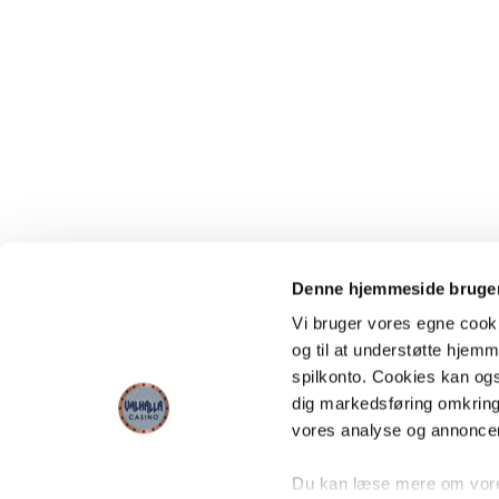
Denne hjemmeside bruger
Vi bruger vores egne cooki
og til at understøtte hjemme
spilkonto. Cookies kan også
dig markedsføring omkring
vores analyse og annonce
Du kan læse mere om vores 