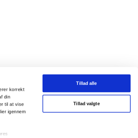
Tillad alle
erer korrekt
af din
Tillad valgte
 til at vise
dier igennem
ores