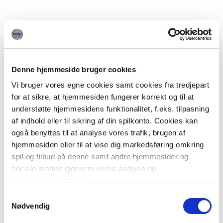
Denne hjemmeside bruger cookies
Vi bruger vores egne cookies samt cookies fra tredjepart
for at sikre, at hjemmesiden fungerer korrekt og til at
understøtte hjemmesidens funktionalitet, f.eks. tilpasning
af indhold eller til sikring af din spilkonto. Cookies kan
også benyttes til at analyse vores trafik, brugen af
hjemmesiden eller til at vise dig markedsføring omkring
spil og tilbud på denne samt andre hjemmesider og
sociale medier igennem vores analyse og
annonceringspartnere.
Samtykkevalg
Du kan læse mere om vores brug af cookies under
Nødvendig
"Detaljer" eller ved at klikke videre til vores Cookiepolitik,