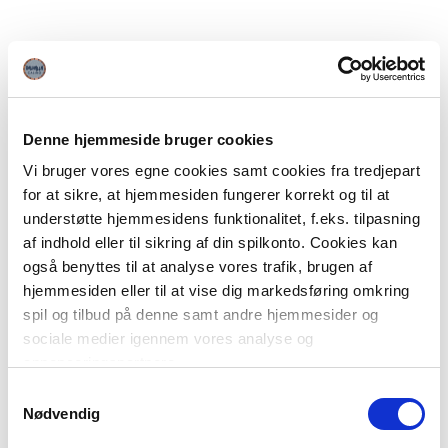
Denne hjemmeside bruger cookies
Vi bruger vores egne cookies samt cookies fra tredjepart
for at sikre, at hjemmesiden fungerer korrekt og til at
understøtte hjemmesidens funktionalitet, f.eks. tilpasning
af indhold eller til sikring af din spilkonto. Cookies kan
også benyttes til at analyse vores trafik, brugen af
hjemmesiden eller til at vise dig markedsføring omkring
spil og tilbud på denne samt andre hjemmesider og
sociale medier igennem vores analyse og
annonceringspartnere.
Samtykkevalg
Du kan læse mere om vores brug af cookies under
Nødvendig
"Detaljer" eller ved at klikke videre til vores Cookiepolitik,