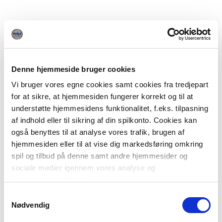
Denne hjemmeside bruger cookies
Vi bruger vores egne cookies samt cookies fra tredjepart
for at sikre, at hjemmesiden fungerer korrekt og til at
understøtte hjemmesidens funktionalitet, f.eks. tilpasning
af indhold eller til sikring af din spilkonto. Cookies kan
også benyttes til at analyse vores trafik, brugen af
hjemmesiden eller til at vise dig markedsføring omkring
spil og tilbud på denne samt andre hjemmesider og
sociale medier igennem vores analyse og
annonceringspartnere.
Samtykkevalg
Du kan læse mere om vores brug af cookies under
Nødvendig
"Detaljer" eller ved at klikke videre til vores Cookiepolitik,