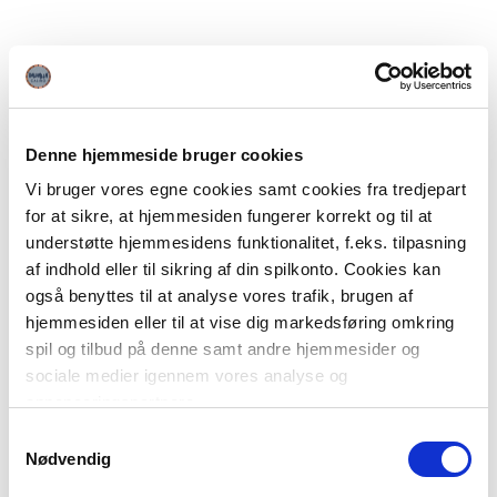
Denne hjemmeside bruger cookies
Vi bruger vores egne cookies samt cookies fra tredjepart
for at sikre, at hjemmesiden fungerer korrekt og til at
understøtte hjemmesidens funktionalitet, f.eks. tilpasning
af indhold eller til sikring af din spilkonto. Cookies kan
også benyttes til at analyse vores trafik, brugen af
hjemmesiden eller til at vise dig markedsføring omkring
spil og tilbud på denne samt andre hjemmesider og
sociale medier igennem vores analyse og
annonceringspartnere.
Samtykkevalg
Du kan læse mere om vores brug af cookies under
Nødvendig
"Detaljer" eller ved at klikke videre til vores Cookiepolitik,