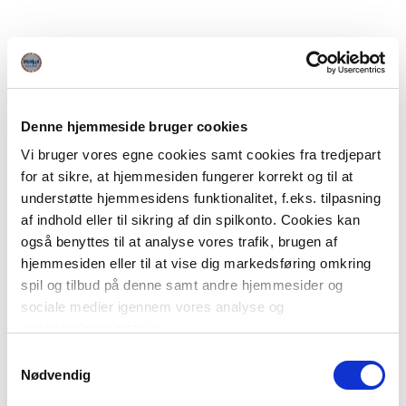
Denne hjemmeside bruger cookies
Vi bruger vores egne cookies samt cookies fra tredjepart
for at sikre, at hjemmesiden fungerer korrekt og til at
understøtte hjemmesidens funktionalitet, f.eks. tilpasning
af indhold eller til sikring af din spilkonto. Cookies kan
også benyttes til at analyse vores trafik, brugen af
hjemmesiden eller til at vise dig markedsføring omkring
spil og tilbud på denne samt andre hjemmesider og
sociale medier igennem vores analyse og
annonceringspartnere.
Samtykkevalg
Du kan læse mere om vores brug af cookies under
Nødvendig
"Detaljer" eller ved at klikke videre til vores Cookiepolitik,