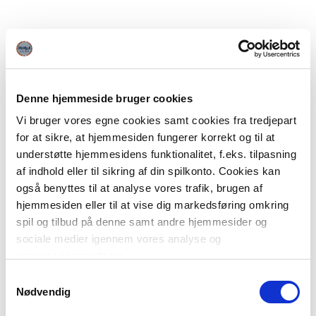
Denne hjemmeside bruger cookies
Vi bruger vores egne cookies samt cookies fra tredjepart
for at sikre, at hjemmesiden fungerer korrekt og til at
understøtte hjemmesidens funktionalitet, f.eks. tilpasning
af indhold eller til sikring af din spilkonto. Cookies kan
også benyttes til at analyse vores trafik, brugen af
hjemmesiden eller til at vise dig markedsføring omkring
spil og tilbud på denne samt andre hjemmesider og
sociale medier igennem vores analyse og
annonceringspartnere.
Samtykkevalg
Du kan læse mere om vores brug af cookies under
Nødvendig
"Detaljer" eller ved at klikke videre til vores Cookiepolitik,