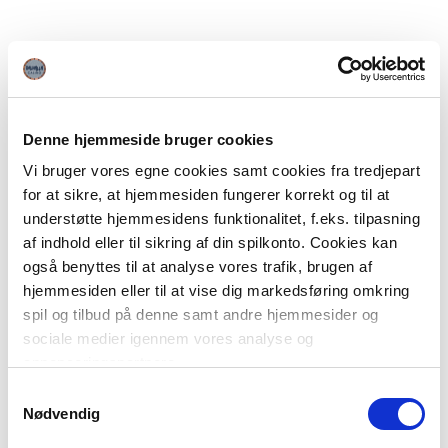
Denne hjemmeside bruger cookies
Vi bruger vores egne cookies samt cookies fra tredjepart
for at sikre, at hjemmesiden fungerer korrekt og til at
understøtte hjemmesidens funktionalitet, f.eks. tilpasning
af indhold eller til sikring af din spilkonto. Cookies kan
også benyttes til at analyse vores trafik, brugen af
hjemmesiden eller til at vise dig markedsføring omkring
spil og tilbud på denne samt andre hjemmesider og
sociale medier igennem vores analyse og
annonceringspartnere.
Samtykkevalg
Du kan læse mere om vores brug af cookies under
Nødvendig
"Detaljer" eller ved at klikke videre til vores Cookiepolitik,