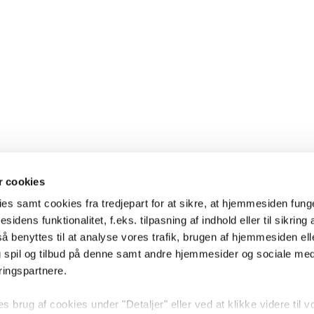
 cookies
es samt cookies fra tredjepart for at sikre, at hjemmesiden fung
sidens funktionalitet, f.eks. tilpasning af indhold eller til sikring 
 benyttes til at analyse vores trafik, brugen af hjemmesiden eller
 spil og tilbud på denne samt andre hjemmesider og sociale me
ringspartnere.
brug af cookies under "Detaljer" eller ved at klikke videre til v