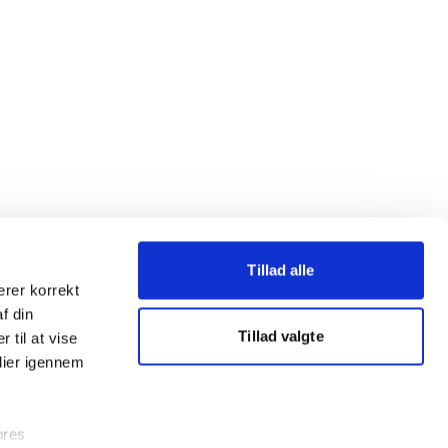
Tillad alle
erer korrekt
af din
Tillad valgte
 til at vise
dier igennem
ores