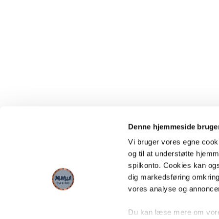
Denne hjemmeside bruger
Vi bruger vores egne cooki
og til at understøtte hjemme
spilkonto. Cookies kan også
dig markedsføring omkring
vores analyse og annonce
Du kan læse mere om vores 