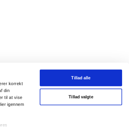
Tillad alle
erer korrekt
af din
Tillad valgte
 til at vise
dier igennem
ores