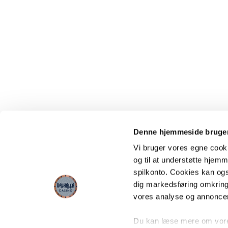
Denne hjemmeside bruger
Vi bruger vores egne cooki
og til at understøtte hjemme
spilkonto. Cookies kan også
dig markedsføring omkring
vores analyse og annonce
Du kan læse mere om vores 