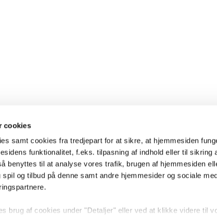
 cookies
es samt cookies fra tredjepart for at sikre, at hjemmesiden fung
sidens funktionalitet, f.eks. tilpasning af indhold eller til sikring 
 benyttes til at analyse vores trafik, brugen af hjemmesiden eller
 spil og tilbud på denne samt andre hjemmesider og sociale me
ringspartnere.
brug af cookies under "Detaljer" eller ved at klikke videre til v