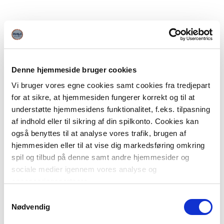
Denne hjemmeside bruger cookies
Vi bruger vores egne cookies samt cookies fra tredjepart
for at sikre, at hjemmesiden fungerer korrekt og til at
understøtte hjemmesidens funktionalitet, f.eks. tilpasning
af indhold eller til sikring af din spilkonto. Cookies kan
også benyttes til at analyse vores trafik, brugen af
hjemmesiden eller til at vise dig markedsføring omkring
spil og tilbud på denne samt andre hjemmesider og
sociale medier igennem vores analyse og
annonceringspartnere.
Samtykkevalg
Du kan læse mere om vores brug af cookies under
Nødvendig
"Detaljer" eller ved at klikke videre til vores Cookiepolitik,